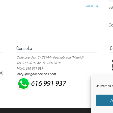
Back to Top
est
Co
Consulta
C
Calle Lourdes, 5 - 28944 - Fuenlabrada (Madrid)
Tel.:91 690 09 42 - 91 026 76 06
Móvil: 616 991 937
info@priegoasociados.com
.
Utilizamos c
A
A