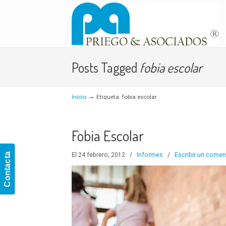
Navigation
Posts Tagged
fobia escolar
→
Inicio
Etiqueta: fobia escolar
Fobia Escolar
Contacta
El 24 febrero, 2012
/
Informes
/
Escribir un comen